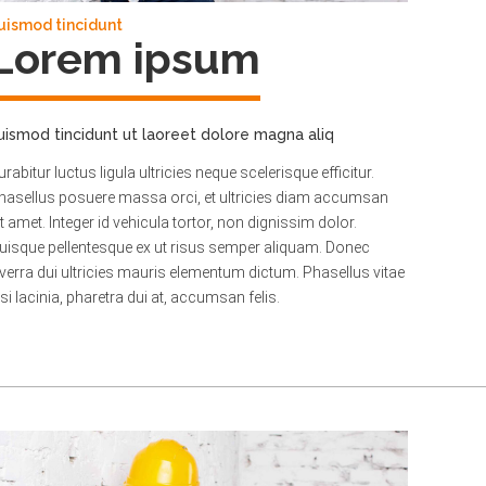
uismod tincidunt
Lorem ipsum
uismod tincidunt ut laoreet dolore magna aliq
urabitur luctus ligula ultricies neque scelerisque efficitur.
hasellus posuere massa orci, et ultricies diam accumsan
it amet. Integer id vehicula tortor, non dignissim dolor.
uisque pellentesque ex ut risus semper aliquam. Donec
iverra dui ultricies mauris elementum dictum. Phasellus vitae
isi lacinia, pharetra dui at, accumsan felis.