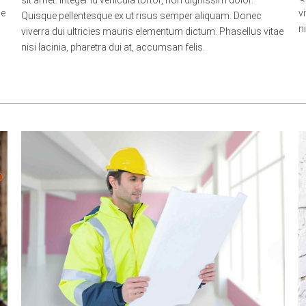
sit amet. Integer id vehicula tortor, non dignissim dolor.
ae
v
Quisque pellentesque ex ut risus semper aliquam. Donec
n
viverra dui ultricies mauris elementum dictum. Phasellus vitae
nisi lacinia, pharetra dui at, accumsan felis.