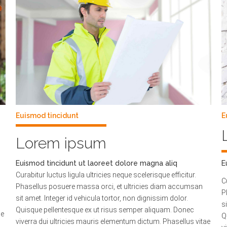
Euismod tincidunt
E
Lorem ipsum
Euismod tincidunt ut laoreet dolore magna aliq
E
Curabitur luctus ligula ultricies neque scelerisque efficitur.
C
Phasellus posuere massa orci, et ultricies diam accumsan
P
sit amet. Integer id vehicula tortor, non dignissim dolor.
s
Quisque pellentesque ex ut risus semper aliquam. Donec
ae
Q
viverra dui ultricies mauris elementum dictum. Phasellus vitae