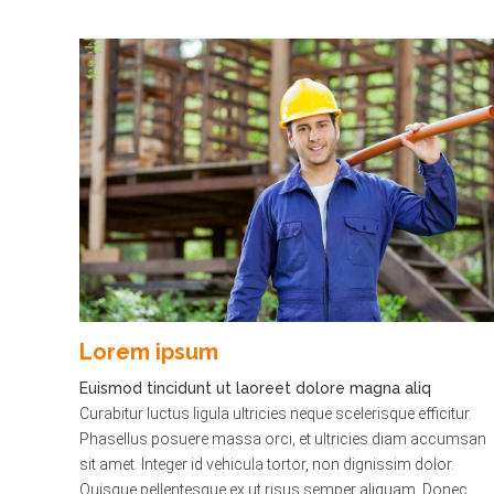
Lorem ipsum
Euismod tincidunt ut laoreet dolore magna aliq
Curabitur luctus ligula ultricies neque scelerisque efficitur.
Phasellus posuere massa orci, et ultricies diam accumsan
sit amet. Integer id vehicula tortor, non dignissim dolor.
Quisque pellentesque ex ut risus semper aliquam. Donec