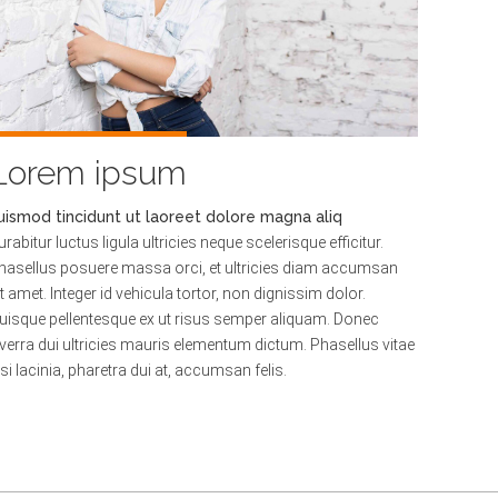
Lorem ipsum
uismod tincidunt ut laoreet dolore magna aliq
urabitur luctus ligula ultricies neque scelerisque efficitur.
hasellus posuere massa orci, et ultricies diam accumsan
it amet. Integer id vehicula tortor, non dignissim dolor.
uisque pellentesque ex ut risus semper aliquam. Donec
iverra dui ultricies mauris elementum dictum. Phasellus vitae
isi lacinia, pharetra dui at, accumsan felis.