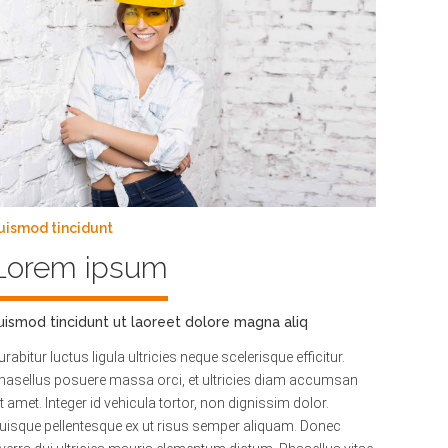
uismod tincidunt
Lorem ipsum
uismod tincidunt ut laoreet dolore magna aliq
urabitur luctus ligula ultricies neque scelerisque efficitur.
hasellus posuere massa orci, et ultricies diam accumsan
it amet. Integer id vehicula tortor, non dignissim dolor.
uisque pellentesque ex ut risus semper aliquam. Donec