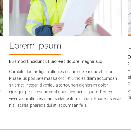
Lorem ipsum
E
Euismod tincidunt ut laoreet dolore magna aliq
C
P
Curabitur luctus ligula ultricies neque scelerisque efficitur.
s
Phasellus posuere massa orci, et ultricies diam accumsan
Q
sit amet. Integer id vehicula tortor, non dignissim dolor.
ae
v
Quisque pellentesque ex ut risus semper aliquam. Donec
n
viverra dui ultricies mauris elementum dictum. Phasellus vitae
nisi lacinia, pharetra dui at, accumsan felis.