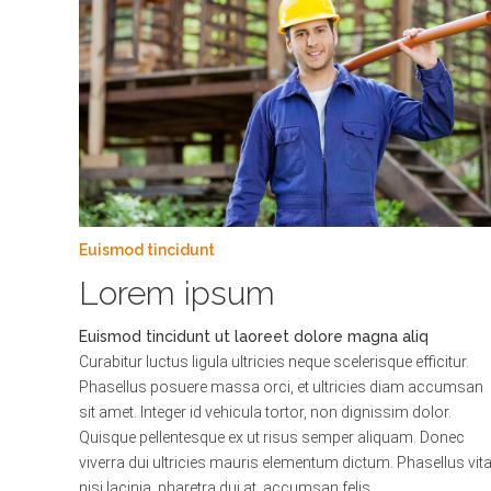
Euismod tincidunt
Lorem ipsum
Euismod tincidunt ut laoreet dolore magna aliq
Curabitur luctus ligula ultricies neque scelerisque efficitur.
Phasellus posuere massa orci, et ultricies diam accumsan
sit amet. Integer id vehicula tortor, non dignissim dolor.
Quisque pellentesque ex ut risus semper aliquam. Donec
viverra dui ultricies mauris elementum dictum. Phasellus vit
nisi lacinia, pharetra dui at, accumsan felis.