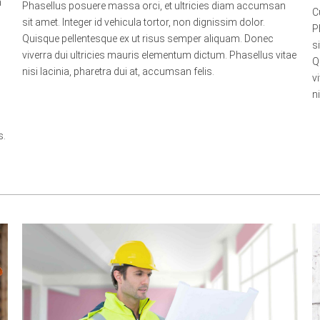
n
Phasellus posuere massa orci, et ultricies diam accumsan
C
sit amet. Integer id vehicula tortor, non dignissim dolor.
P
Quisque pellentesque ex ut risus semper aliquam. Donec
s
viverra dui ultricies mauris elementum dictum. Phasellus vitae
Q
nisi lacinia, pharetra dui at, accumsan felis.
v
n
s.