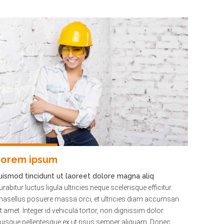
Lorem ipsum
uismod tincidunt ut laoreet dolore magna aliq
urabitur luctus ligula ultricies neque scelerisque efficitur.
hasellus posuere massa orci, et ultricies diam accumsan
it amet. Integer id vehicula tortor, non dignissim dolor.
uisque pellentesque ex ut risus semper aliquam. Donec