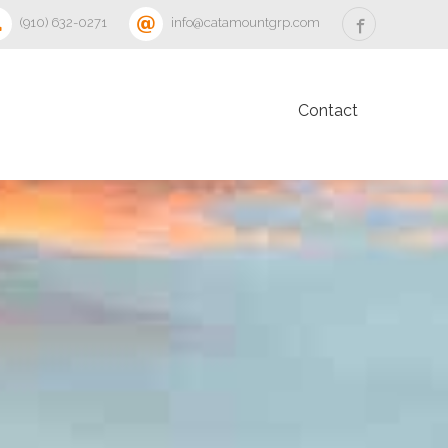
‪(910) 632-0271‬
info@catamountgrp.com
Contact