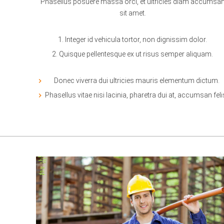
Phasellus posuere massa orci, et ultricies diam accumsa
sit amet.
Integer id vehicula tortor, non dignissim dolor.
Quisque pellentesque ex ut risus semper aliquam.
Donec viverra dui ultricies mauris elementum dictum.
Phasellus vitae nisi lacinia, pharetra dui at, accumsan feli