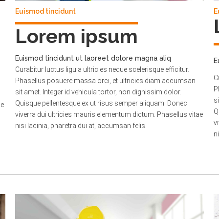
Euismod tincidunt
E
Lorem ipsum
Euismod tincidunt ut laoreet dolore magna aliq
E
Curabitur luctus ligula ultricies neque scelerisque efficitur.
C
Phasellus posuere massa orci, et ultricies diam accumsan
P
sit amet. Integer id vehicula tortor, non dignissim dolor.
s
Quisque pellentesque ex ut risus semper aliquam. Donec
ae
Q
viverra dui ultricies mauris elementum dictum. Phasellus vitae
v
nisi lacinia, pharetra dui at, accumsan felis.
n